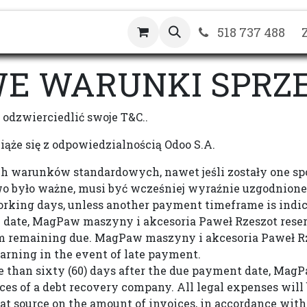
Sklep
O nas
Skontaktuj się z nami
518 737 488
E WARUNKI SPRZ
odzwierciedlić swoje T&C..
wiąże się z odpowiedzialnością Odoo S.A.
ch warunków standardowych, nawet jeśli zostały one s
o było ważne, musi być wcześniej wyraźnie uzgodnione
orking days, unless another payment timeframe is indicat
date, MagPaw maszyny i akcesoria Paweł Rzeszot reserve
m remaining due. MagPaw maszyny i akcesoria Paweł Rze
warning in the event of late payment.
re than sixty (60) days after the due payment date, Ma
ices of a debt recovery company. All legal expenses will 
t source on the amount of invoices, in accordance with 