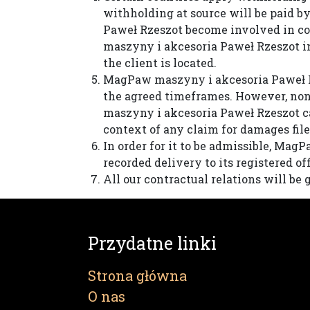
withholding at source will be paid b
Paweł Rzeszot become involved in cos
maszyny i akcesoria Paweł Rzeszot in 
the client is located.
MagPaw maszyny i akcesoria Paweł Rz
the agreed timeframes. However, none
maszyny i akcesoria Paweł Rzeszot ca
context of any claim for damages fil
In order for it to be admissible, Mag
recorded delivery to its registered of
All our contractual relations will be
Przydatne linki
Strona główna
O nas