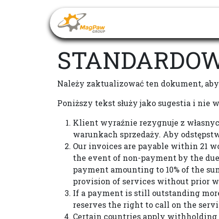
Przejdź do zawartości
Strona główna
STANDARDOW
Należy zaktualizować ten dokument, aby 
Poniższy tekst służy jako sugestia i nie 
Klient wyraźnie rezygnuje z własny
warunkach sprzedaży. Aby odstępstw
Our invoices are payable within 21 w
the event of non-payment by the due 
payment amounting to 10% of the su
provision of services without prior 
If a payment is still outstanding mo
reserves the right to call on the serv
Certain countries apply withholding a