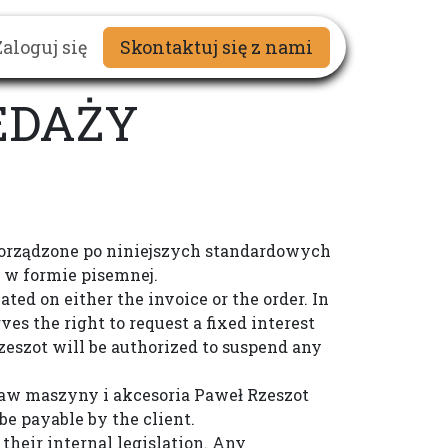
Zaloguj się
Skontaktuj się z nami
EDAŻY
porządzone po niniejszych standardowych
 w formie pisemnej.
ed on either the invoice or the order. In
s the right to request a fixed interest
szot will be authorized to suspend any
gPaw maszyny i akcesoria Paweł Rzeszot
be payable by the client.
their internal legislation. Any